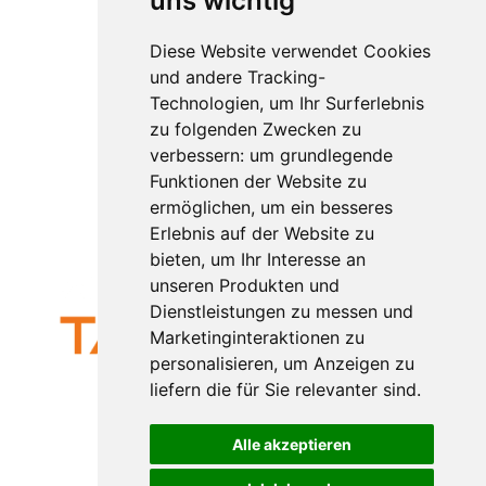
uns wichtig
Psychol
ogie
Diese Website verwendet Cookies
Rechtliches
und andere Tracking-
Technologien, um Ihr Surferlebnis
Impressum
zu folgenden Zwecken zu
Datenschutz
verbessern:
um grundlegende
AGB
Funktionen der Website zu
Widerruf
ermöglichen
,
um ein besseres
Kündigung
Erlebnis auf der Website zu
bieten
,
um Ihr Interesse an
unseren Produkten und
Dienstleistungen zu messen und
Marketinginteraktionen zu
personalisieren
,
um Anzeigen zu
liefern die für Sie relevanter sind
.
das Trainingsinstitut
von
Axel Rittershaus
Alle akzeptieren