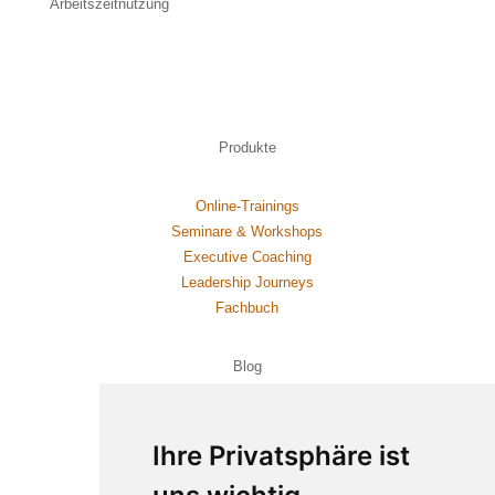
Arbeitszeitnutzung
Produkte
Online-Trainings
Seminare & Workshops
Executive Coaching
Leadership Journeys
Fachbuch
Blog
Homeoffice
Ihre Privatsphäre ist
Ziele
Führungsmethoden