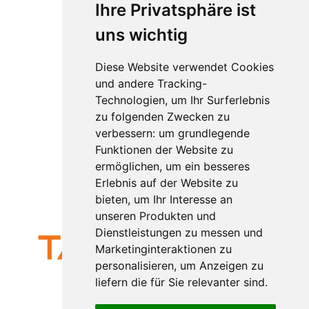
Ihre Privatsphäre ist
Ziele
Führungsmethoden
uns wichtig
Psychol
ogie
Diese Website verwendet Cookies
Rechtliches
und andere Tracking-
Technologien, um Ihr Surferlebnis
Impressum
zu folgenden Zwecken zu
Datenschutz
verbessern:
um grundlegende
AGB
Funktionen der Website zu
Widerruf
ermöglichen
,
um ein besseres
Kündigung
Erlebnis auf der Website zu
bieten
,
um Ihr Interesse an
unseren Produkten und
Dienstleistungen zu messen und
Marketinginteraktionen zu
personalisieren
,
um Anzeigen zu
liefern die für Sie relevanter sind
.
das Trainingsinstitut