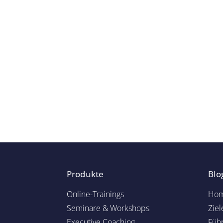
Produkte
Blo
Online-Trainings
Hom
Seminare & Workshops
Ziel
Executive Coaching
Füh