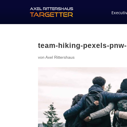
Executi
team-hiking-pexels-pnw
von
Axel Rittershaus