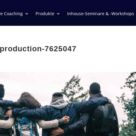
ve Coaching
Produkte
Inhouse-Seminare & -Workshops
-production-7625047