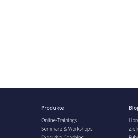
Produkte
Blo
Online-Trainings
Hom
Seminare & Workshops
Ziel
Executive Coaching
Füh