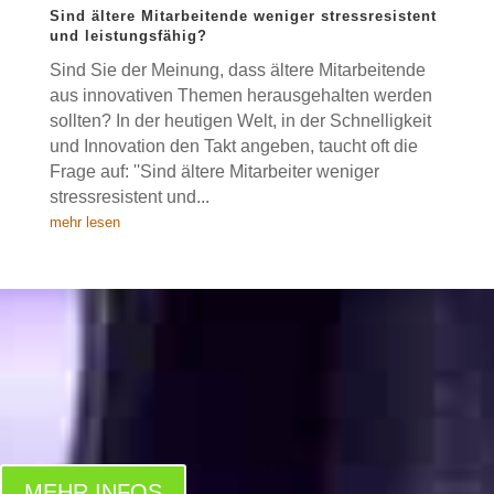
Sind ältere Mitarbeitende weniger stressresistent
und leistungsfähig?
Sind Sie der Meinung, dass ältere Mitarbeitende
aus innovativen Themen herausgehalten werden
sollten? In der heutigen Welt, in der Schnelligkeit
und Innovation den Takt angeben, taucht oft die
Frage auf: ''Sind ältere Mitarbeiter weniger
stressresistent und...
mehr lesen
FÜHRUNGSKRÄFTE TRAINER AXEL
RITTERSHAUS
Die Person hinter Targetter ist Axel Rittershaus, ein international erfolgreicher
und angesehener Executive Coach und Führungskräfte Trainer mit 30 Jahren
Führungs- und 17 Jahren Coaching-Erfahrung (weltweit)
MEHR INFOS