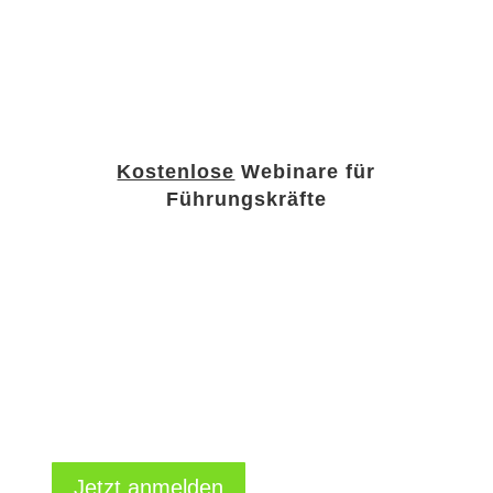
Kostenlose
Webinare für
Führungskräfte
Das perfekte
Mitarbeiter-Gespräch
(Mittwoch, 9 - 10 Uhr)
Jetzt anmelden