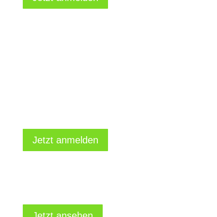
Als neue
Führungskraft
durchstarten
(Dienstag 9 - 10 Uhr)
Jetzt anmelden
Führung auf Distanz
Jetzt ansehen