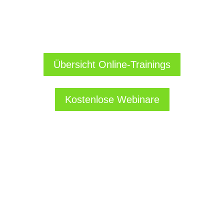
zum Leader
Online-Kurse + Online-Live-Coachings + Präsenztermine. Mehr als 4.000
geprüfte Empfehlungen!
Übersicht Online-Trainings
Kostenlose Webinare