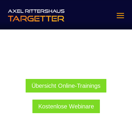
Hier werden Leader gemacht - vom
Experten zum Manager, vom Manager
zum Leader
Online-Kurse + Online-Live-Coachings + Präsenztermine. Mehr als 4.000
geprüfte Empfehlungen!
Übersicht Online-Trainings
Kostenlose Webinare
Hier werden Leader gemacht - vom
Experten zum Manager, vom Manager