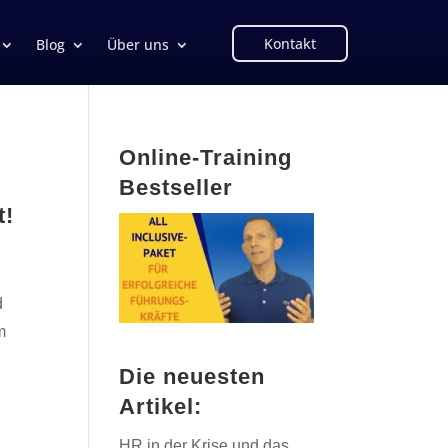
Kontakt
Blog
Über uns
Online-Training
Bestseller
t!
d
m
Die neuesten
Artikel:
HR in der Krise und das