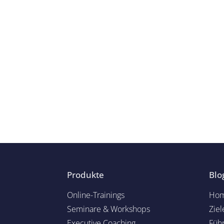
Produkte
Blo
Online-Trainings
Hom
Seminare & Workshops
Ziel
Executive Coaching
Füh