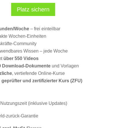
Platz sichern
tunden/Woche
– frei einteilbar
kte Wochen-Einheiten
kräfte-Community
nwendbares Wissen – jede Woche
mt
über 550 Videos
0 Download-Dokumente
und Vorlagen
zliche
, vertiefende Online-Kurse
 geprüfter und zertifizierter Kurs (ZFU)
Nutzungszeit (inklusive Updates)
ld-zurück-Garantie