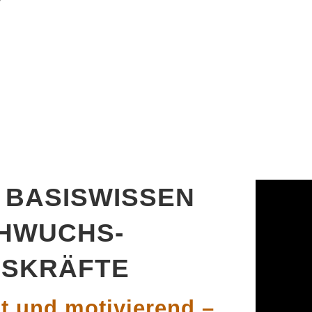
BASISWISSEN
HWUCHS-
SKRÄFTE
t und motivierend –