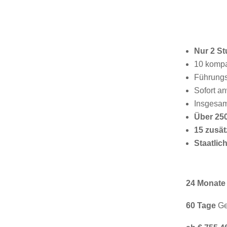
Nur 2 S
10 kompa
Führungs
Sofort a
Insgesa
Über 25
15
zusät
Staatlich
24 Monate
60
Tage
Ge