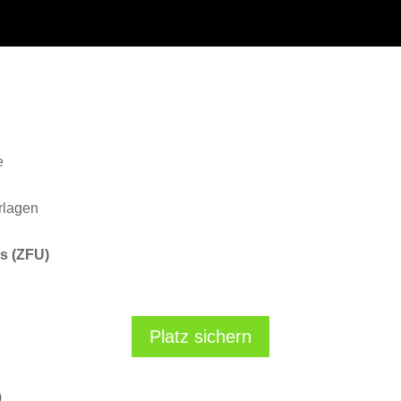
e
rlagen
rs (ZFU)
Platz sichern
)