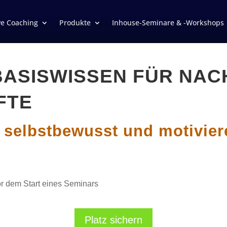
ve Coaching
Produkte
Inhouse-Seminare & -Workshops
ASISWISSEN FÜR NAC
FTE
 selbstbewusst und motivier
Platz sichern