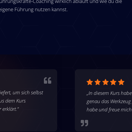
ührungskräfte-Coaching wirklich abläuft und wie du die
eigene Führung nutzen kannst.

iefert, um sich selbst
„In diesem Kurs habe
aus dem Kurs
genau das Werkzeug 
erklärt.“
habe und freue mich
