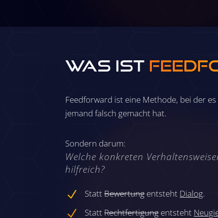
Was ist
Feedf
Feedforward ist eine Methode, bei der es
jemand falsch gemacht hat.
Sondern darum:
Welche konkreten Verhaltensweise
hilfreich?
Statt
Bewertung
entsteht
Dialog
.
N
Statt
Rechtfertigung
entsteht
Neugi
N