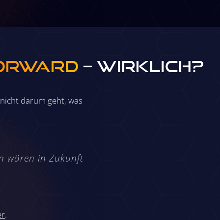
orward
– wirklich?
 nicht darum geht, was
n wären in Zukunft
er
.