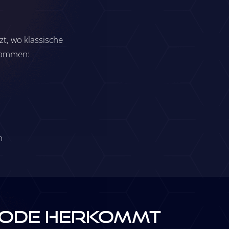
.
zt, wo klassische
kommen:
n
hode herkommt