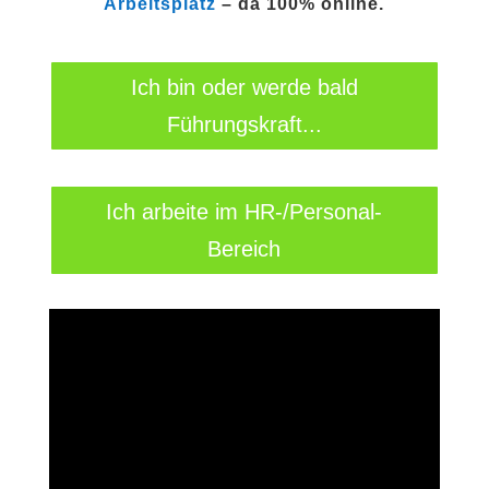
Arbeitsplatz
– da 100% online.
Ich bin oder werde bald
Führungskraft...
Ich arbeite im HR-/Personal-
Bereich