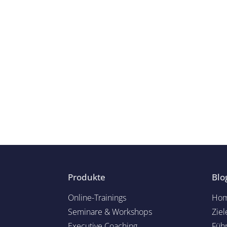
Produkte
Blo
Online-Trainings
Hom
Seminare & Workshops
Ziel
Executive Coaching
Füh