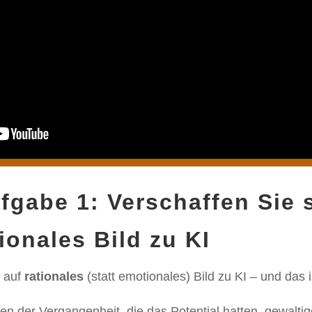
gabe 1: Verschaffen Sie s
ionales Bild zu KI
i auf
rationales
(statt emotionales) Bild zu KI – und das i
en der Vergangenheit, die das Potential hatten, gewalt