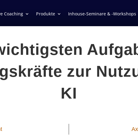
ve Coaching
Produkte
Inhouse-Seminare & -Workshops
wichtigsten Aufga
gskräfte zur Nutz
KI
t
Ax