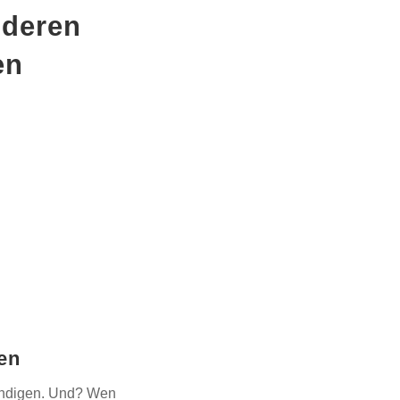
nderen
en
en
 kündigen. Und? Wen