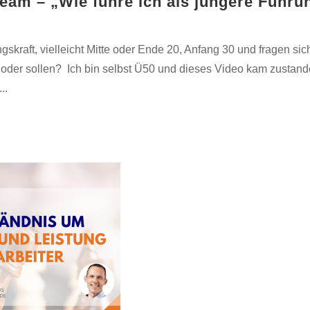
eam – „Wie führe ich als jüngere Führun
skraft, vielleicht Mitte oder Ende 20, Anfang 30 und fragen sich
 oder sollen? Ich bin selbst Ü50 und dieses Video kam zustand
..