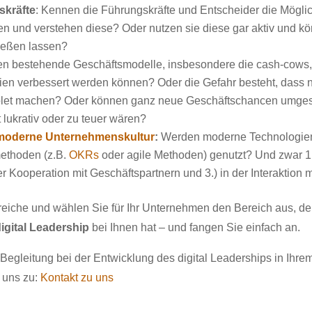
skräfte
: Kennen die Führungskräfte und Entscheider die Mögli
en und verstehen diese? Oder nutzen sie diese gar aktiv und k
ließen lassen?
n bestehende Geschäftsmodelle, insbesondere die cash-cows, s
ien verbessert werden können? Oder die Gefahr besteht, dass 
olet machen? Oder können ganz neue Geschäftschancen umgese
 lukrativ oder zu teuer wären?
moderne Unternehmenskultur
:
Werden moderne Technologien (
thoden (z.B.
OKRs
oder agile Methoden) genutzt? Und zwar 1.
der Kooperation mit Geschäftspartnern und 3.) in der Interaktion
reiche und wählen Sie für Ihr Unternehmen den Bereich aus, d
igital Leadership
bei Ihnen hat – und fangen Sie einfach an.
 Begleitung bei der Entwicklung des digital Leaderships in Ih
 uns zu:
Kontakt zu uns