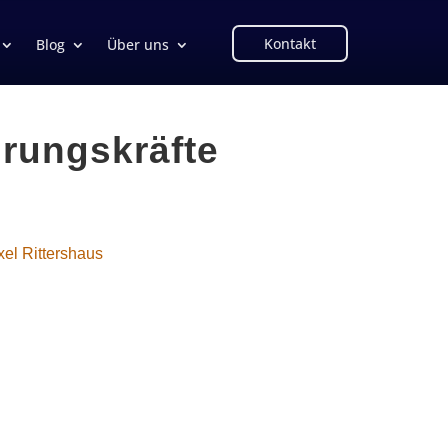
Kontakt
Blog
Über uns
hrungskräfte
xel Rittershaus