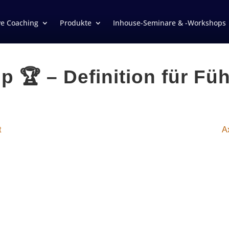
ve Coaching
Produkte
Inhouse-Seminare & -Workshops
ip 🏆 – Definition für Fü
t
A