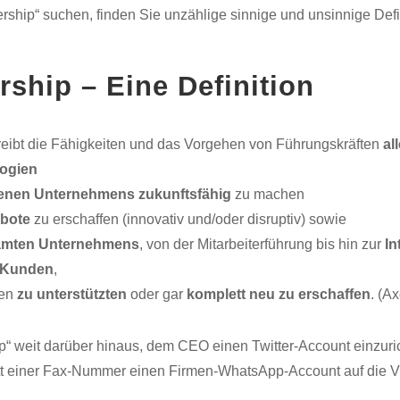
rship“ suchen, finden Sie unzählige sinnige und unsinnige Def
rship – Eine Definition
reibt die Fähigkeiten und das Vorgehen von Führungskräften
al
logien
enen Unternehmens zukunftsfähig
zu machen
bote
zu erschaffen (innovativ und/oder disruptiv) sowie
amten Unternehmens
, von der Mitarbeiterführung bis hin zur
In
 Kunden
,
ien
zu unterstützten
oder gar
komplett neu zu erschaffen
. (A
ip“ weit darüber hinaus, dem CEO einen Twitter-Account einzuri
tt einer Fax-Nummer einen Firmen-WhatsApp-Account auf die Vi