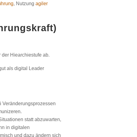
ührung
, Nutzung
agiler
hrungskraft)
r der Hiearchiestufe ab.
ut als digital Leader
bei Veränderungsprozessen
munizeren.
Situationen statt abzuwarten,
n in digitalen
amisch und dazu ändern sich