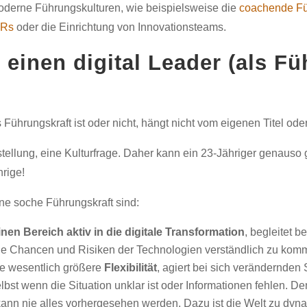
derne Führungskulturen, wie beispielsweise die
coachende F
KRs
oder die Einrichtung von Innovationsteams.
t einen
digital Leader
(als Fü
 Führungskraft ist oder nicht, hängt nicht vom eigenen Titel ode
stellung, eine Kulturfrage. Daher kann ein 23-Jähriger genauso g
rige!
ne soche Führungskraft sind:
inen Bereich aktiv in die digitale Transformation
, begleitet 
 die Chancen und Risiken der Technologien verständlich zu kom
ine wesentlich größere
Flexibilität
, agiert bei sich verändernden 
lbst wenn die Situation unklar ist oder Informationen fehlen. Den
ann nie alles vorhergesehen werden. Dazu ist die Welt zu dyn