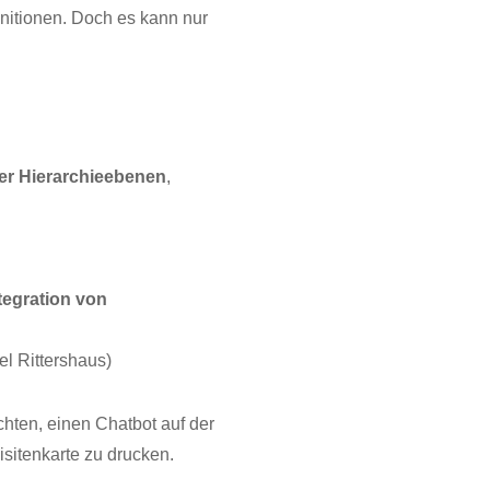
initionen. Doch es kann nur
ler Hierarchieebenen
,
tegration von
xel Rittershaus)
chten, einen Chatbot auf der
sitenkarte zu drucken.