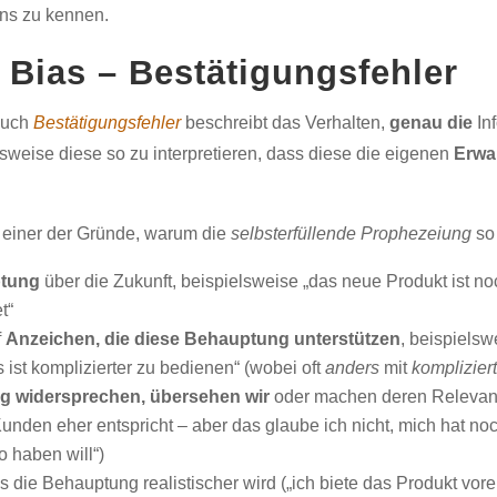
ns zu kennen.
 Bias – Bestätigungsfehler
auch
Bestätigungsfehler
beschreibt das Verhalten,
genau die
In
eise diese so zu interpretieren, dass diese die eigenen
Erwa
t einer der Gründe, warum die
selbsterfüllende Prophezeiung
so 
ptung
über die Zukunft, beispielsweise „das neue Produkt ist noc
t“
f
Anzeichen, die diese Behauptung unterstützen
, beispielsw
 ist komplizierter zu bedienen“ (wobei oft
anders
mit
kompliziert
 widersprechen, übersehen wir
oder machen deren Relevanz 
den eher entspricht – aber das glaube ich nicht, mich hat no
 haben will“)
ss die Behauptung realistischer wird („ich biete das Produkt vo