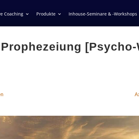
ve Coaching
Produkte
Inhouse-Seminare & -Workshops
e Prophezeiung [Psycho-
en
A