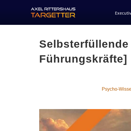
Executi
Selbsterfüllend
Führungskräfte]
Psycho-Wiss