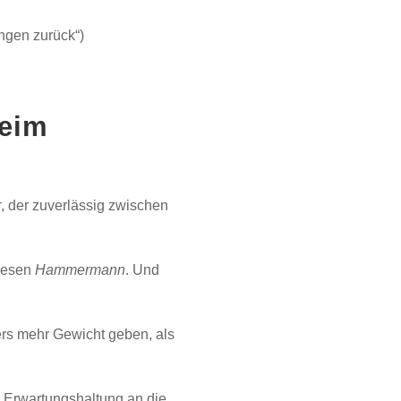
ngen zurück“)
beim
r
, der zuverlässig zwischen
diesen
Hammermann
. Und
ers mehr Gewicht geben, als
e Erwartungshaltung an die