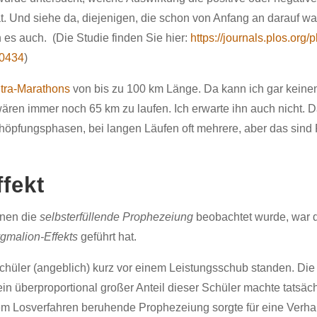
t. Und siehe da, diejenigen, die schon von Anfang an darauf wa
 es auch.
(Die Studie finden Sie hier:
https://journals.plos.org/
80434
)
ltra-Marathons
von bis zu 100 km Länge. Da kann ich gar kein
ren immer noch 65 km zu laufen. Ich erwarte ihn auch nicht. D
chöpfungsphasen, bei langen Läufen oft mehrere, aber das si
fekt
enen die
selbsterfüllende Prophezeiung
beobachtet wurde, war d
gmalion-Effekts
geführt hat.
chüler (angeblich) kurz vor einem Leistungsschub standen. Die
in überproportional großer Anteil dieser Schüler machte tatsäc
em Losverfahren beruhende Prophezeiung sorgte für eine Verh