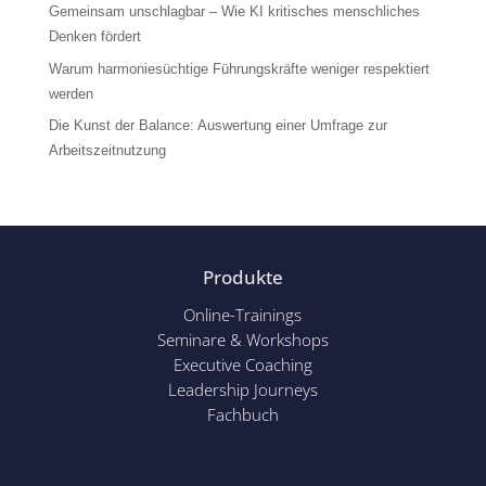
Gemeinsam unschlagbar – Wie KI kritisches menschliches
Denken fördert
Warum harmoniesüchtige Führungskräfte weniger respektiert
werden
Die Kunst der Balance: Auswertung einer Umfrage zur
Arbeitszeitnutzung
Produkte
Online-Trainings
Seminare & Workshops
Executive Coaching
Leadership Journeys
Fachbuch