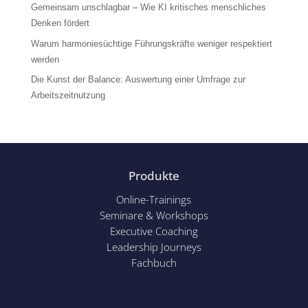
Gemeinsam unschlagbar – Wie KI kritisches menschliches
Denken fördert
Warum harmoniesüchtige Führungskräfte weniger respektiert
werden
Die Kunst der Balance: Auswertung einer Umfrage zur
Arbeitszeitnutzung
Produkte
Online-Trainings
Seminare & Workshops
Executive Coaching
Leadership Journeys
Fachbuch