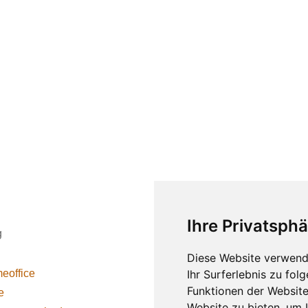
Ihre Privatsphä
g
Rechtliches
Diese Website verwend
eoffice
Impressum
Ihr Surferlebnis zu fo
Funktionen der Websit
e
Datenschutz
Website zu bieten
,
um I