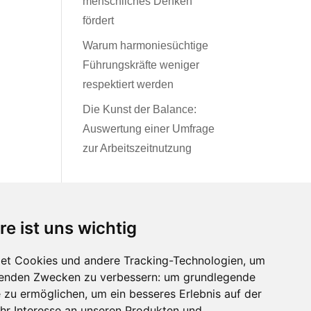
menschliches Denken
fördert
Warum harmoniesüchtige
Führungskräfte weniger
respektiert werden
Die Kunst der Balance:
Auswertung einer Umfrage
zur Arbeitszeitnutzung
re ist uns wichtig
et Cookies und andere Tracking-Technologien, um
lgenden Zwecken zu verbessern:
um grundlegende
e zu ermöglichen
,
um ein besseres Erlebnis auf der
das Trainingsinstitut
hr Interesse an unseren Produkten und