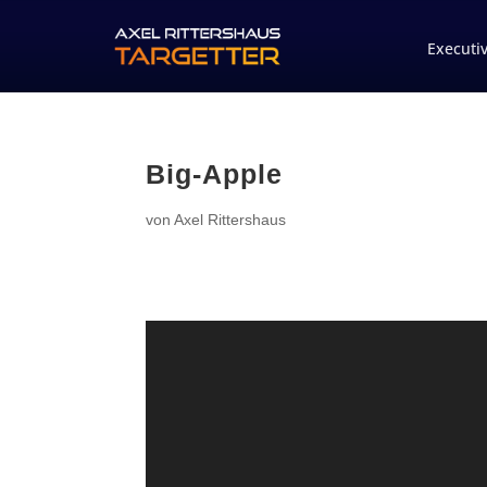
Executi
Big-Apple
von
Axel Rittershaus
Video-
Player