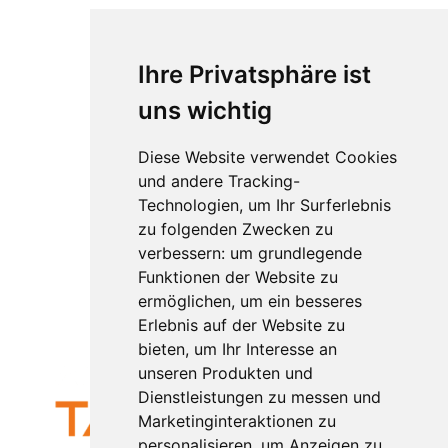
Homeoffice
Ihre Privatsphäre ist
Ziele
Führungsmethoden
uns wichtig
Psychol
ogie
Diese Website verwendet Cookies
Rechtliches
und andere Tracking-
Technologien, um Ihr Surferlebnis
Impressum
zu folgenden Zwecken zu
Datenschutz
verbessern:
um grundlegende
AGB
Funktionen der Website zu
Widerruf
ermöglichen
,
um ein besseres
Kündigung
Erlebnis auf der Website zu
bieten
,
um Ihr Interesse an
unseren Produkten und
Dienstleistungen zu messen und
Marketinginteraktionen zu
personalisieren
,
um Anzeigen zu