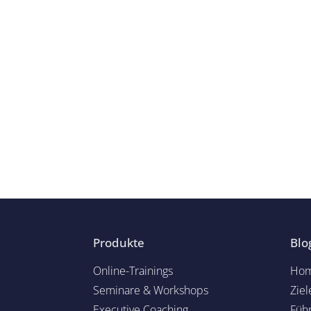
Produkte
Blo
Online-Trainings
Hom
Seminare & Workshops
Ziel
Executive Coaching
Füh