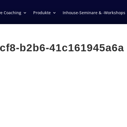
ve Coaching
Produkte
Inhouse-Seminare & -Workshops
cf8-b2b6-41c161945a6a