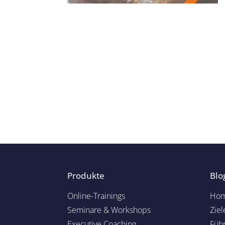
Produkte
Blo
Online-Trainings
Hom
Seminare & Workshops
Ziel
Executive Coaching
Füh