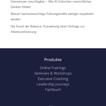
Gemeinsam unschlagbar – Wie KI kritisches menschliches
Denken fördert
Warum harmoniesüchtige Führungskräfte weniger respektiert
werden
Die Kunst der Balance: Auswertung einer Umfrage zur
Arbeitszeitnutzung
Produkte
Online-Trainings
Seminare & Workshops
Executive Coaching
Leadership Journeys
Fachbuch