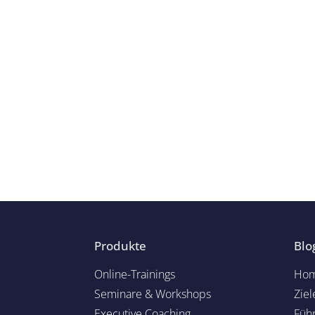
Produkte
Blo
Online-Trainings
Hom
Seminare & Workshops
Ziel
Executive Coaching
Füh