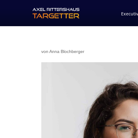
Executi
von
Anna Blochberger