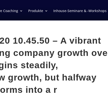
ve Coaching
Produkte
Inhouse-Seminare & -Workshops
0 10.45.50 – A vibrant
ing company growth ove
gins steadily,
w growth, but halfway
forms into a r