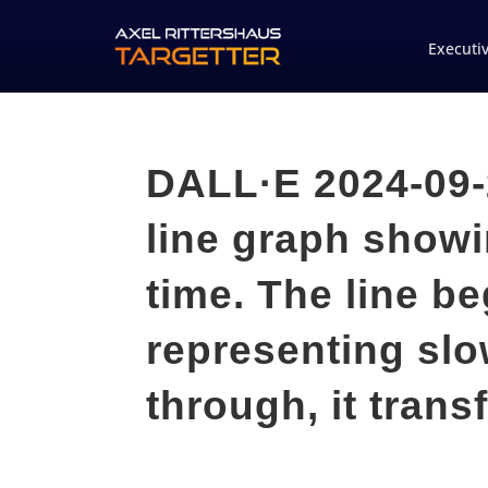
Executi
DALL·E 2024-09-2
line graph show
time. The line be
representing slo
through, it trans