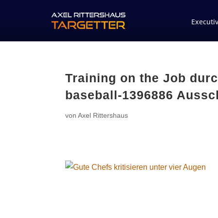
Executi
Training on the Job durch
baseball-1396886 Aussch
von
Axel Rittershaus