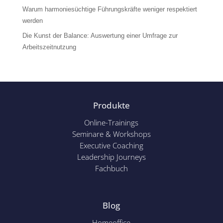
Warum harmoniesüchtige Führungskräfte weniger respektiert
werden
Die Kunst der Balance: Auswertung einer Umfrage zur
Arbeitszeitnutzung
Produkte
Online-Trainings
Seminare & Workshops
Executive Coaching
Leadership Journeys
Fachbuch
Blog
Homeoffice