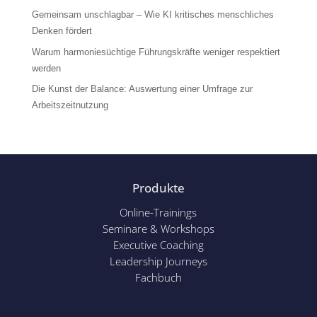
Gemeinsam unschlagbar – Wie KI kritisches menschliches
Denken fördert
Warum harmoniesüchtige Führungskräfte weniger respektiert
werden
Die Kunst der Balance: Auswertung einer Umfrage zur
Arbeitszeitnutzung
Produkte
Online-Trainings
Seminare & Workshops
Executive Coaching
Leadership Journeys
Fachbuch