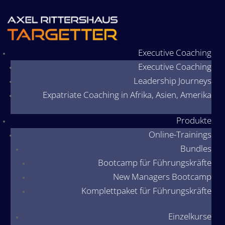
Executive Coaching
Executive Coaching
Leadership Journeys
Expatriate Coaching in Afrika, Asien, Amerika
Produkte
Online-Trainings
Bundles
Bootcamp für Führungskräfte
New Managers Bootcamp
Komplettpaket für Führungskräfte
Einzelkurse