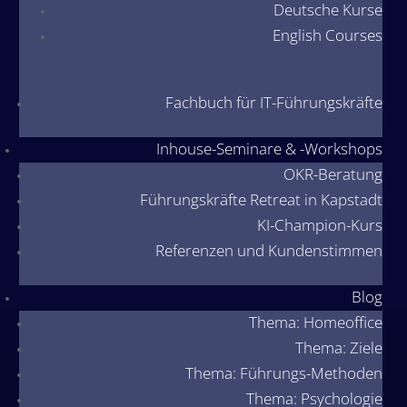
Deutsche Kurse
English Courses
Fachbuch für IT-Führungskräfte
Inhouse-Seminare & -Workshops
OKR-Beratung
Führungskräfte Retreat in Kapstadt
KI-Champion-Kurs
Referenzen und Kundenstimmen
Blog
Thema: Homeoffice
Thema: Ziele
Thema: Führungs-Methoden
Thema: Psychologie