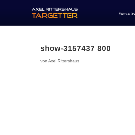
Executi
show-3157437 800
von
Axel Rittershaus