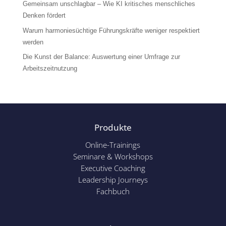
Gemeinsam unschlagbar – Wie KI kritisches menschliches
Denken fördert
Warum harmoniesüchtige Führungskräfte weniger respektiert
werden
Die Kunst der Balance: Auswertung einer Umfrage zur
Arbeitszeitnutzung
Produkte
Online-Trainings
Seminare & Workshops
Executive Coaching
Leadership Journeys
Fachbuch