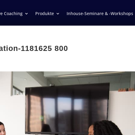
ve Coaching
Produkte
Inhouse-Seminare & -Workshops
ation-1181625 800