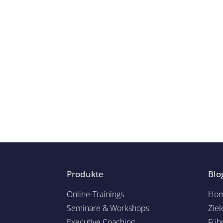
Produkte
Blo
Online-Trainings
Hom
Seminare & Workshops
Ziel
Executive Coaching
Füh