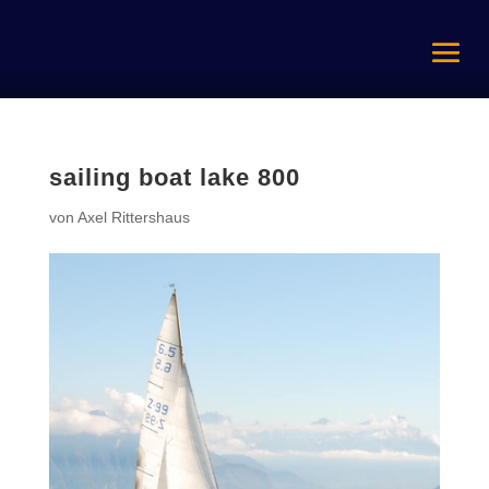
sailing boat lake 800
von
Axel Rittershaus