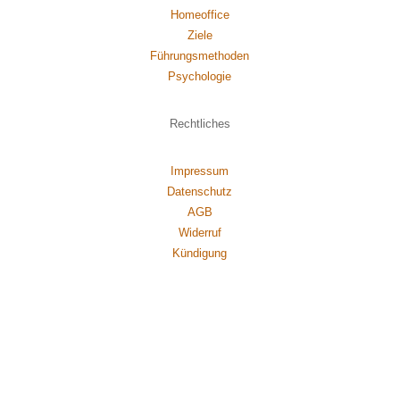
Homeoffice
Ziele
Führungsmethoden
Psychol
ogie
Rechtliches
Impressum
Datenschutz
AGB
Widerruf
Kündigung
das Trainingsinstitut
von
Axel Rittershaus