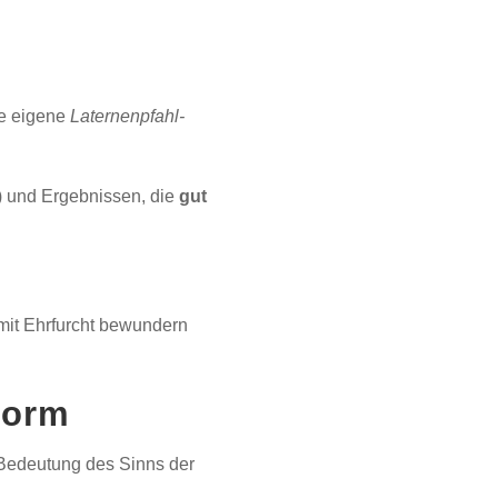
re eigene
Laternenpfahl-
) und Ergebnissen, die
gut
mit Ehrfurcht bewundern
norm
 Bedeutung des Sinns der