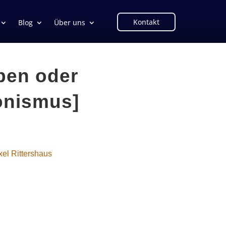
Kontakt
Blog
Über uns
eben oder
ionismus]
xel Rittershaus