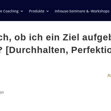
ve Coaching
Produkte
Inhouse-Seminare & -Workshops
h, ob ich ein Ziel aufg
? [Durchhalten, Perfekt
A