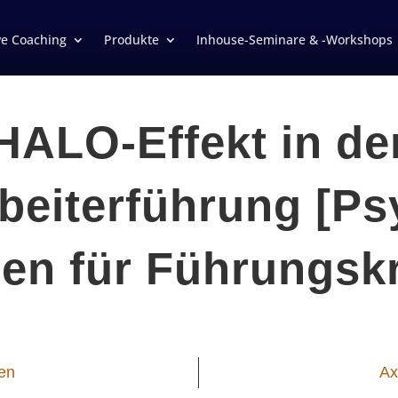
ve Coaching
Produkte
Inhouse-Seminare & -Workshops
HALO-Effekt in de
rbeiterführung [Ps
en für Führungskr
en
Ax