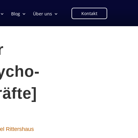
Kontakt
Blog
Über uns
r
ycho-
äfte]
el Rittershaus