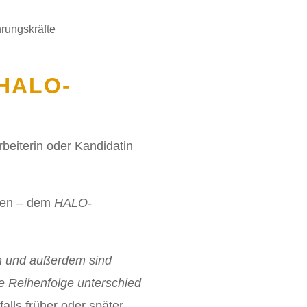
 HALO-
arbeiterin oder Kandidatin
chen – dem
HALO-
en und außerdem sind
e Reihenfolge unterschied
alls früher oder später