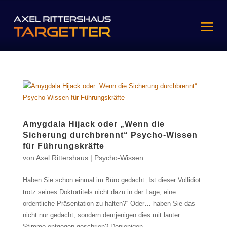
Amygdala Hijack oder „Wenn die
Sicherung durchbrennt“ Psycho-Wissen
für Führungskräfte
von
Axel Rittershaus
|
Psycho-Wissen
Haben Sie schon einmal im Büro gedacht „Ist dieser Vollidiot
trotz seines Doktortitels nicht dazu in der Lage, eine
ordentliche Präsentation zu halten?“ Oder… haben Sie das
nicht nur gedacht, sondern demjenigen dies mit lauter
Stimme entgegen geschrien? Denjenigen...