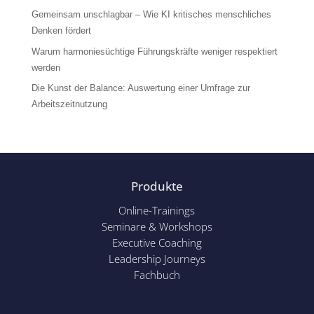
Gemeinsam unschlagbar – Wie KI kritisches menschliches
Denken fördert
Warum harmoniesüchtige Führungskräfte weniger respektiert
werden
Die Kunst der Balance: Auswertung einer Umfrage zur
Arbeitszeitnutzung
Produkte
Online-Trainings
Seminare & Workshops
Executive Coaching
Leadership Journeys
Fachbuch