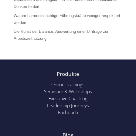
Denken fördert
Warum harmoniesüchtige Führungskräfte weniger respektiert
werden
Die Kunst der Balance: Auswertung einer Umfrage zur
Arbeitszeitnutzung
Produkte
Online-Trainings
Seminare & Workshops
Executive Coaching
Leadership Journeys
Fachbuch
Blog