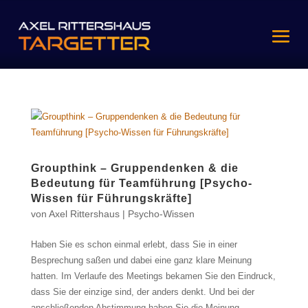
Groupthink – Gruppendenken & die
Bedeutung für Teamführung [Psycho-
Wissen für Führungskräfte]
von
Axel Rittershaus
|
Psycho-Wissen
Haben Sie es schon einmal erlebt, dass Sie in einer
Besprechung saßen und dabei eine ganz klare Meinung
hatten. Im Verlaufe des Meetings bekamen Sie den Eindruck,
dass Sie der einzige sind, der anders denkt. Und bei der
anschließenden Abstimmung haben Sie die Meinung...