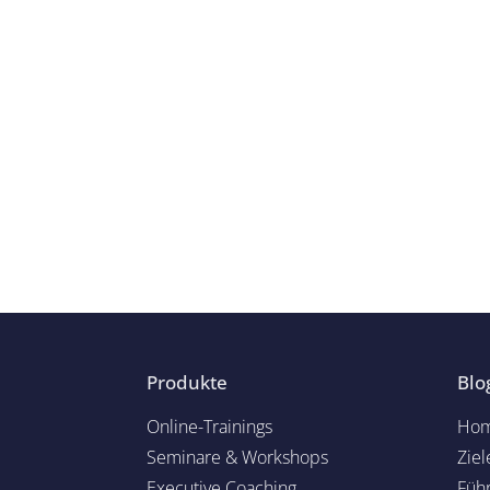
Produkte
Blo
Online-Trainings
Hom
Seminare & Workshops
Ziel
Executive Coaching
Füh