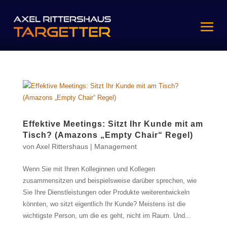
Effektive Meetings: Sitzt Ihr Kunde mit am
Tisch? (Amazons „Empty Chair“ Regel)
von
Axel Rittershaus
|
Management
Wenn Sie mit Ihren Kolleginnen und Kollegen
zusammensitzen und beispielsweise darüber sprechen, wie
Sie Ihre Dienstleistungen oder Produkte weiterentwickeln
könnten, wo sitzt eigentlich Ihr Kunde? Meistens ist die
wichtigste Person, um die es geht, nicht im Raum. Und...