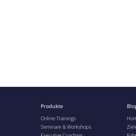
Produkte
Blo
Online-Trainings
Hom
Seminare & Workshops
Ziel
Executive Coaching
Füh