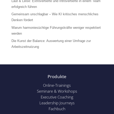
Laut & Leise: Extrovertierte und Introvertierte in einem Team
erfolgreich führen
Gemeinsam unschlagbar – Wie KI kritisches menschliches
Denken fördert
Warum harmoniesüchtige Führungskräfte weniger respektiert
werden
Die Kunst der Balance: Auswertung einer Umfrage zur
Arbeitszeitnutzung
Produkte
Online-Trainings
Seminare & Workshops
Executive Coaching
Leadership Journeys
Fachbuch