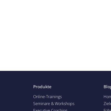
Produkte
Blo
Online-Trainings
Hom
Seminare & Workshops
Ziel
Executive Coaching
Füh