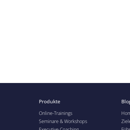
Produkte
Blo
Online-Trainings
Hom
Seminare & Workshops
Ziel
Executive Coaching
Füh