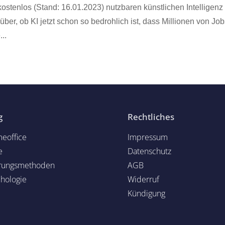
ostenlos (Stand: 16.01.2023) nutzbaren künstlichen Intelligenz 
er, ob KI jetzt schon so bedrohlich ist, dass Millionen von Jo
..
g
Rechtliches
eoffice
Impressum
e
Datenschutz
rungsmethoden
AGB
chol
ogie
Widerruf
Kündigung