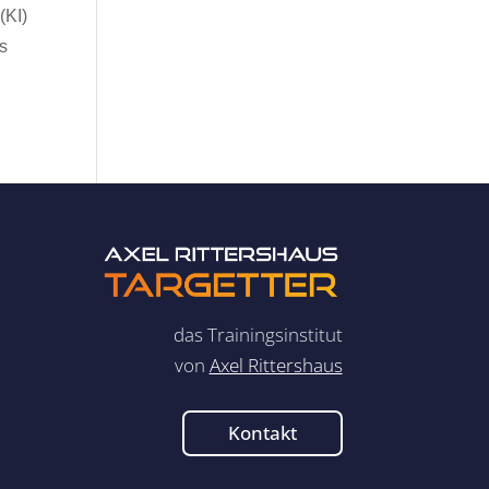
(KI)
bs
das Trainingsinstitut
von
Axel Rittershaus
Kontakt