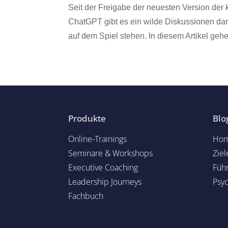
Seit der Freigabe der neuesten Version der k
ChatGPT gibt es ein wilde Diskussionen darüb
auf dem Spiel stehen. In diesem Artikel gehe.
Produkte
Blo
Online-Trainings
Hom
Seminare & Workshops
Ziel
Executive Coaching
Füh
Leadership Journeys
Psy
Fachbuch