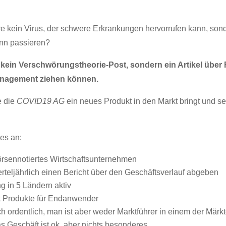
ein Virus, der schwere Erkrankungen hervorrufen kann, sond
nn passieren?
 kein Verschwörungstheorie-Post, sondern ein Artikel über
anagement ziehen können.
e die
COVID19 AG
ein neues Produkt in den Markt bringt und s
es an:
börsennotiertes Wirtschaftsunternehmen
eljährlich einen Bericht über den Geschäftsverlauf abgeben
ng in 5 Ländern aktiv
 Produkte für Endanwender
h ordentlich, man ist aber weder Marktführer in einem der Märk
as Geschäft ist ok, aber nichts besonderes