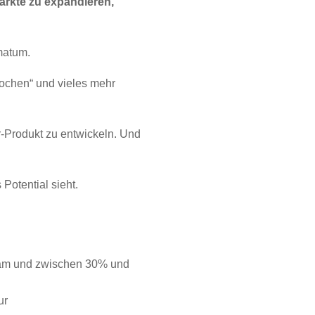
Märkte zu expandieren,
matum.
Wochen“ und vieles mehr
r-Produkt zu entwickeln. Und
Potential sieht.
sam und zwischen 30% und
ur