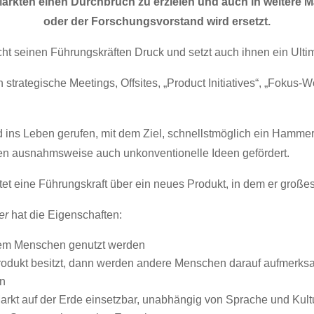
Märkten einen Durchbruch zu erzielen und auch in weitere 
oder der Forschungsvorstand wird ersetzt.
t seinen Führungskräften Druck und setzt auch ihnen ein Ulti
rategische Meetings, Offsites, „Product Initiatives“, „Fokus-
rd ins Leben gerufen, mit dem Ziel, schnellstmöglich ein Hamme
rden ausnahmsweise auch unkonventionelle Ideen gefördert.
et eine Führungskraft über ein neues Produkt, in dem er großes 
er
hat die Eigenschaften:
dem Menschen genutzt werden
odukt besitzt, dann werden andere Menschen darauf aufmerk
n
Markt auf der Erde einsetzbar, unabhängig von Sprache und Kult