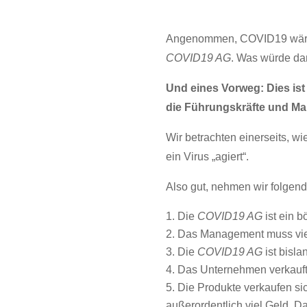
Angenommen, COVID19 wäre k
COVID19 AG
. Was würde da
Und eines Vorweg: Dies ist
die Führungskräfte und M
Wir betrachten einerseits, wi
ein Virus „agiert“.
Also gut, nehmen wir folgend
Die
COVID19 AG
ist ein 
Das Management muss viert
Die
COVID19 AG
ist bisla
Das Unternehmen verkauft
Die Produkte verkaufen sic
außerordentlich viel Geld. D