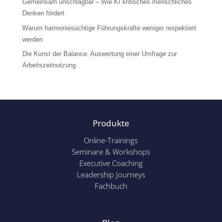
Gemeinsam unschlagbar – Wie KI kritisches menschliches
Denken fördert
Warum harmoniesüchtige Führungskräfte weniger respektiert
werden
Die Kunst der Balance: Auswertung einer Umfrage zur
Arbeitszeitnutzung
Produkte
Online-Trainings
Seminare & Workshops
Executive Coaching
Leadership Journeys
Fachbuch