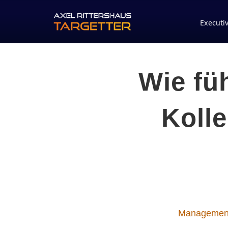
Executi
Wie fü
Koll
Managemen