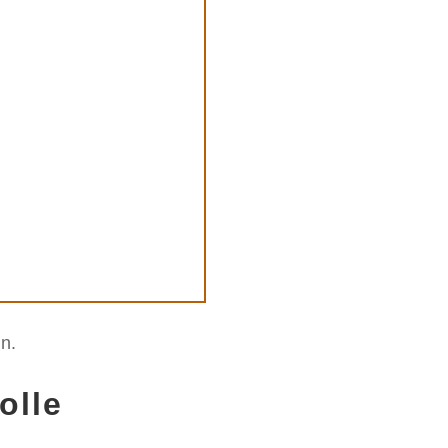
n.
olle