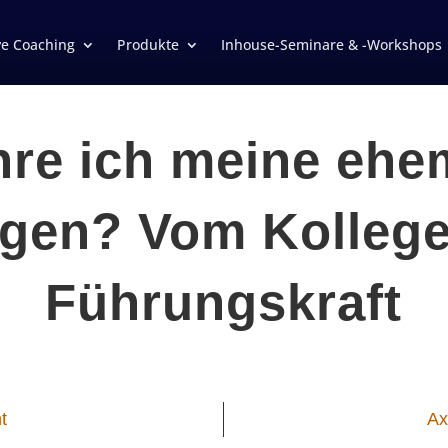
ve Coaching
Produkte
Inhouse-Seminare & -Workshops
hre ich meine ehe
egen? Vom Kollege
Führungskraft
t
Ax