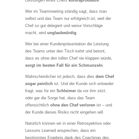
Leistungen eines Chefs
kontraproduktiv
.
Wer im Teammeeting ständig sagt, dass man
selbst und das Team nur erfolgreich ist, weil der
Chef so gut delegiert und weise Vorschläge
macht, wird
unglaubwürdig
.
Wer bei einer Kundenpräsentation die Leistung
des Teams unter den Tisch kehrt und betont,
dass es ohne den tollen Chef nie klappen würde,
sorgt im besten Fall für ein Schmunzeln
.
Wahrscheinlicher ist jedoch, dass dies
dem Chef
sogar peinlich
ist. Und der Kunde sich entweder
fragt, was für ein
Schleimer
da vor ihm sitzt,
oder gar die Sorge hat, dass das Team
offensichtlich
ohne den Chef verloren
ist – und
der Kunde dieses Risiko nicht eingehen will.
Natürlich können wir in einer Retrospektive oder
Lessons Learned ansprechen, dass ein
bestimmtes Ergebnis dank des Coachings des